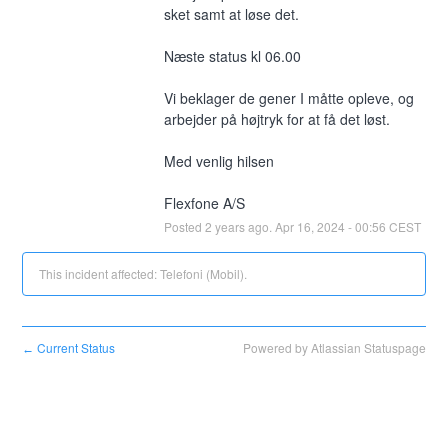
sket samt at løse det.
Næste status kl 06.00
Vi beklager de gener I måtte opleve, og 
arbejder på højtryk for at få det løst. 
Med venlig hilsen
Flexfone A/S
Posted
2
years ago.
Apr
16
,
2024
-
00:56
CEST
This incident affected: Telefoni (Mobil).
Current Status
Powered by Atlassian Statuspage
←